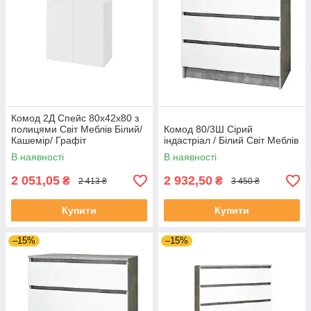
Комод 2Д Спейс 80х42х80 з
полицями Світ Меблів Білий/
Комод 80/3Ш Сірий
Кашемір/ Графіт
індастріал / Білий Світ Меблів
В наявності
В наявності
2 051,05
2 932,50
₴
₴
2 413 ₴
3 450 ₴
Купити
Купити
–15%
–15%