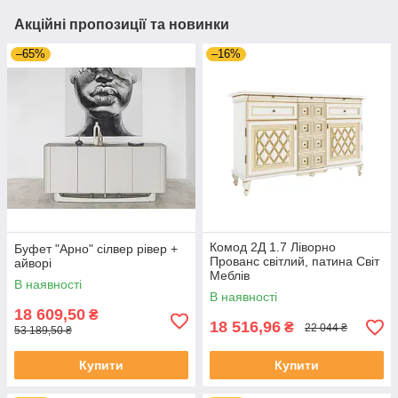
Акційні пропозиції та новинки
–65%
–16%
Комод 2Д 1.7 Ліворно
Буфет "Арно" сілвер рівер +
Прованс світлий, патина Світ
айворі
Меблів
В наявності
В наявності
18 609,50
₴
18 516,96
₴
22 044 ₴
53 189,50 ₴
Купити
Купити