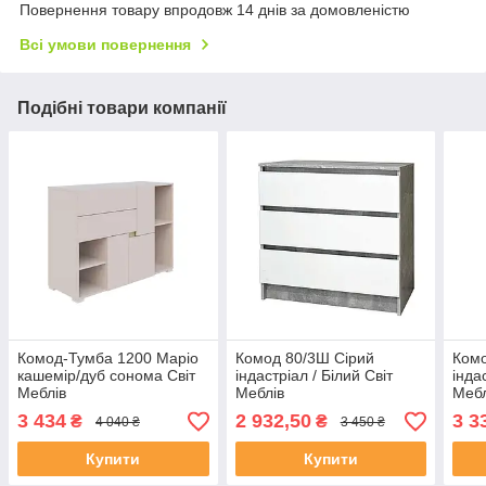
Повернення товару впродовж 14 днів за домовленістю
Всі умови повернення
Подібні товари компанії
Комод-Тумба 1200 Маріо
Комод 80/3Ш Сірий
Комо
кашемір/дуб сонома Світ
індастріал / Білий Світ
інда
Меблів
Меблів
Мебл
3 434
2 932,50
3 3
₴
₴
4 040 ₴
3 450 ₴
Купити
Купити