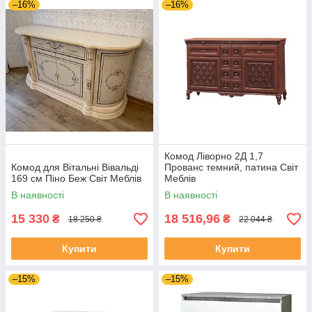
–16%
–16%
Комод Ліворно 2Д 1,7
Комод для Вітальні Вівальді
Прованс темний, патина Світ
169 см Піно Беж Світ Меблів
Меблів
В наявності
В наявності
15 330
18 516,96
₴
₴
18 250 ₴
22 044 ₴
Купити
Купити
–15%
–15%