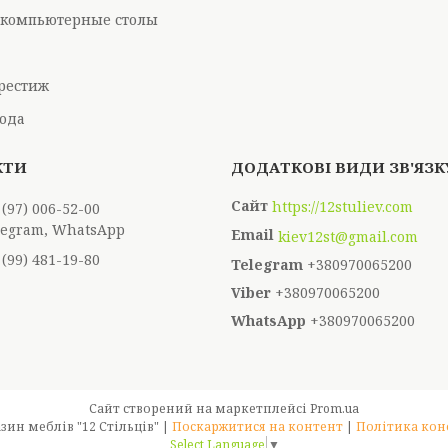
компьютерные столы
рестиж
ода
https://12stuliev.com
 (97) 006-52-00
elegram, WhatsApp
kiev12st@gmail.com
 (99) 481-19-80
+380970065200
+380970065200
+380970065200
Сайт створений на маркетплейсі
Prom.ua
Інтернет-магазин меблів "12 Стільців" |
Поскаржитися на контент
|
Політика кон
Select Language
▼