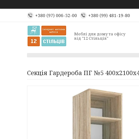
+380 (97) 006-52-00
+380 (99) 481-19-80
Меблі для дому та офісу
від "12 Стільців"
Секція Гардероба ПГ №5 400х2100х