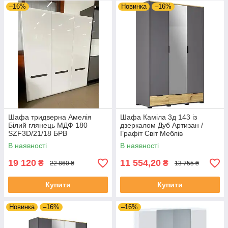
–16%
Новинка
–16%
Шафа тридверна Амелія
Шафа Каміла 3д 143 із
Білий глянець МДФ 180
дзеркалом Дуб Артизан /
SZF3D/21/18 БРВ
Графіт Світ Меблів
В наявності
В наявності
19 120
11 554,20
₴
₴
22 860 ₴
13 755 ₴
Купити
Купити
Новинка
–16%
–16%