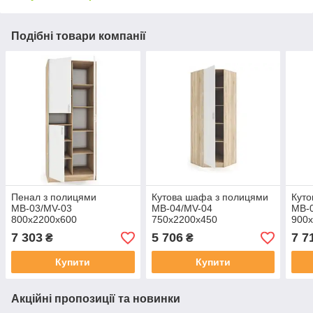
Подібні товари компанії
Пенал з полицями
Кутова шафа з полицями
Куто
МВ-03/MV-03
МВ-04/MV-04
МВ-
800х2200х600
750х2200х450
900
7 303
5 706
7 7
₴
₴
Купити
Купити
Акційні пропозиції та новинки