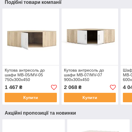
Подібні товари компанії
Кутова антресоль до
Кутова антресоль до
Шаф
шафи МВ-05/MV-05
шафи МВ-07/MV-07
МВ-
750х300х450
900х300х450
600
1 467
2 068
4 0
₴
₴
Купити
Купити
Акційні пропозиції та новинки