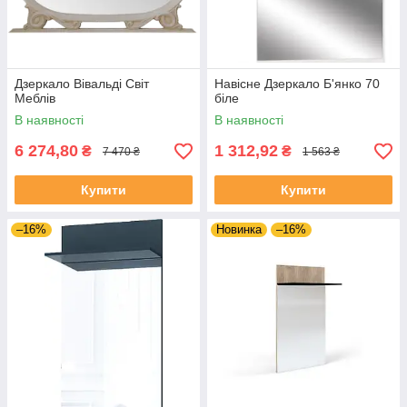
Дзеркало Вівальді Світ
Навісне Дзеркало Б'янко 70
Меблів
біле
В наявності
В наявності
6 274,80
1 312,92
₴
₴
7 470 ₴
1 563 ₴
Купити
Купити
–16%
Новинка
–16%