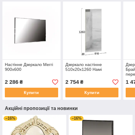
Настінне Дзеркало Меггі
Дзеркало настінне
Дзер
900х600
510х20х1260 Намі
Брай
пере
2 286
2 754
1 4
₴
₴
Купити
Купити
Акційні пропозиції та новинки
–16%
–16%