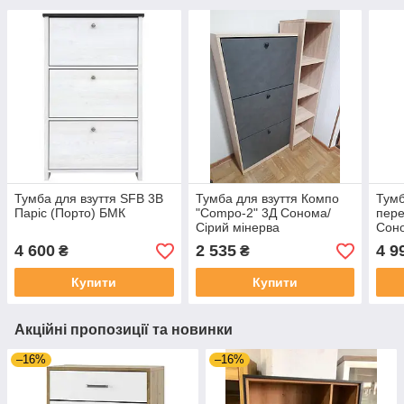
Тумба для взуття SFB 3B
Тумба для взуття Компо
Тумб
Паріс (Порто) БМК
"Compo-2" 3Д Сонома/
пер
Сірий мінерва
Сон
для 
4 600
2 535
4 9
₴
₴
Купити
Купити
Акційні пропозиції та новинки
–16%
–16%