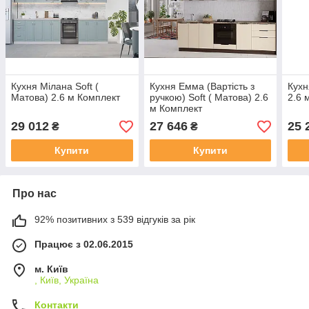
Кухня Мілана Soft (
Кухня Емма (Вартість з
Кухн
Матова) 2.6 м Комплект
ручкою) Soft ( Матова) 2.6
2.6 
м Комплект
29 012
27 646
25 
₴
₴
Купити
Купити
Про нас
92% позитивних з 539 відгуків за рік
Працює з 02.06.2015
м. Київ
, Київ, Україна
Контакти