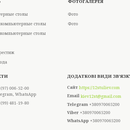
Ь
ФОТОГАЛЕРЕЯ
ерные столы
Фото
 компьютерные столы
Фото
компьютерные столы
рестиж
ода
https://12stuliev.com
 (97) 006-52-00
elegram, WhatsApp
kiev12st@gmail.com
 (99) 481-19-80
+380970065200
+380970065200
+380970065200