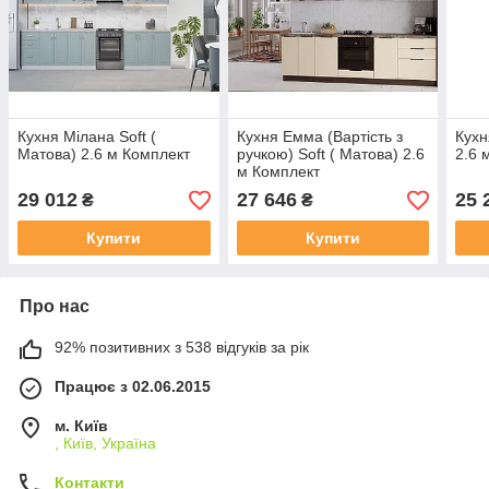
Кухня Мілана Soft (
Кухня Емма (Вартість з
Кухн
Матова) 2.6 м Комплект
ручкою) Soft ( Матова) 2.6
2.6 
м Комплект
29 012
27 646
25 
₴
₴
Купити
Купити
Про нас
92% позитивних з 538 відгуків за рік
Працює з 02.06.2015
м. Київ
, Київ, Україна
Контакти