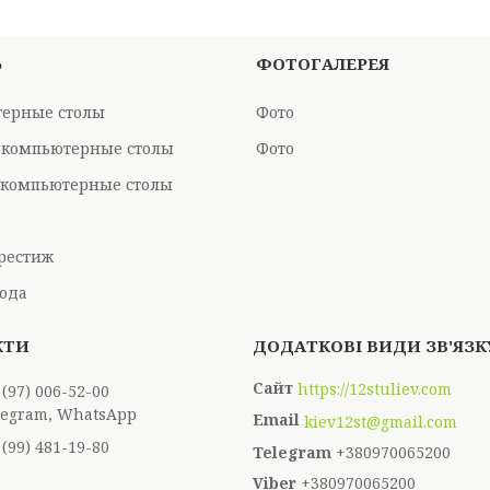
Ь
ФОТОГАЛЕРЕЯ
ерные столы
Фото
 компьютерные столы
Фото
компьютерные столы
рестиж
ода
https://12stuliev.com
 (97) 006-52-00
elegram, WhatsApp
kiev12st@gmail.com
 (99) 481-19-80
+380970065200
+380970065200