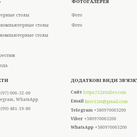
Ь
ФОТОГАЛЕРЕЯ
ерные столы
Фото
 компьютерные столы
Фото
компьютерные столы
рестиж
ода
https://12stuliev.com
 (97) 006-52-00
elegram, WhatsApp
kiev12st@gmail.com
 (99) 481-19-80
+380970065200
+380970065200
+380970065200