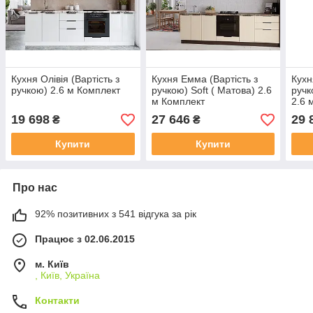
Кухня Олівія (Вартість з
Кухня Емма (Вартість з
Кухн
ручкою) 2.6 м Комплект
ручкою) Soft ( Матова) 2.6
ручк
м Комплект
2.6 
19 698
27 646
29 
₴
₴
Купити
Купити
Про нас
92% позитивних з 541 відгука за рік
Працює з 02.06.2015
м. Київ
, Київ, Україна
Контакти