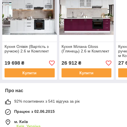
Кухня Олівія (Вартість з
Кухня Мілана Gloss
Кухн
ручкою) 2.6 м Комплект
(Глянець) 2.6 м Комплект
ручк
м Ко
19 698
26 912
27 
₴
₴
Купити
Купити
Про нас
92% позитивних з 541 відгука за рік
Працює з 02.06.2015
м. Київ
, Київ, Україна