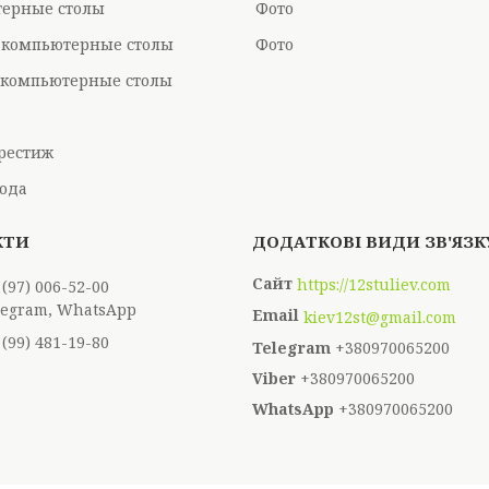
ерные столы
Фото
 компьютерные столы
Фото
компьютерные столы
рестиж
ода
https://12stuliev.com
 (97) 006-52-00
elegram, WhatsApp
kiev12st@gmail.com
 (99) 481-19-80
+380970065200
+380970065200
+380970065200