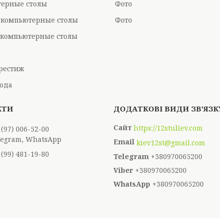
ерные столы
Фото
 компьютерные столы
Фото
компьютерные столы
рестиж
ода
https://12stuliev.com
 (97) 006-52-00
elegram, WhatsApp
kiev12st@gmail.com
 (99) 481-19-80
+380970065200
+380970065200
+380970065200