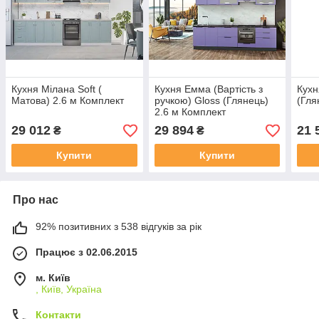
Кухня Мілана Soft (
Кухня Емма (Вартість з
Кухн
Матова) 2.6 м Комплект
ручкою) Gloss (Глянець)
(Гля
2.6 м Комплект
29 012
29 894
21 
₴
₴
Купити
Купити
Про нас
92% позитивних з 538 відгуків за рік
Працює з 02.06.2015
м. Київ
, Київ, Україна
Контакти