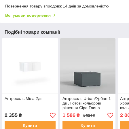
Повернення товару впродовж 14 днів за домовленістю
Всі умови повернення
Подібні товари компанії
Антресоль Міла 2дв
Антресоль Urban/Урбан 1-
Антр
дв , Готові кольорові
Урба
рішення Сіра Глина
коль
тем
2 355
1 586
2 0
₴
₴
1 824 ₴
Купити
Купити