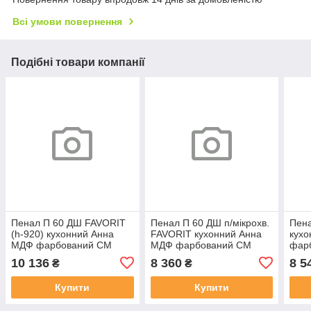
Всі умови повернення
Подібні товари компанії
Пенал П 60 ДШ FAVORIT
Пенал П 60 ДШ п/мікрохв.
Пен
(h-920) кухонний Анна
FAVORIT кухонний Анна
кухо
МДФ фарбований СМ
МДФ фарбований СМ
фар
10 136
8 360
8 5
₴
₴
Купити
Купити