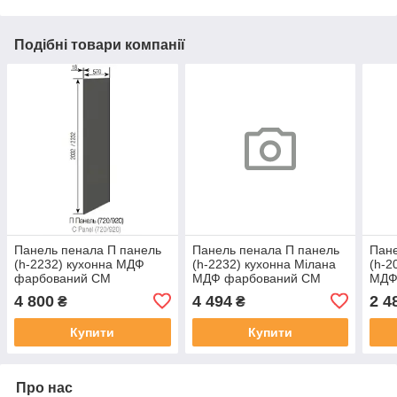
Подібні товари компанії
Панель пенала П панель
Панель пенала П панель
Пане
(h-2232) кухонна МДФ
(h-2232) кухонна Мілана
(h-2
фарбований СМ
МДФ фарбований СМ
МДФ 
4 800
4 494
2 4
₴
₴
Купити
Купити
Про нас