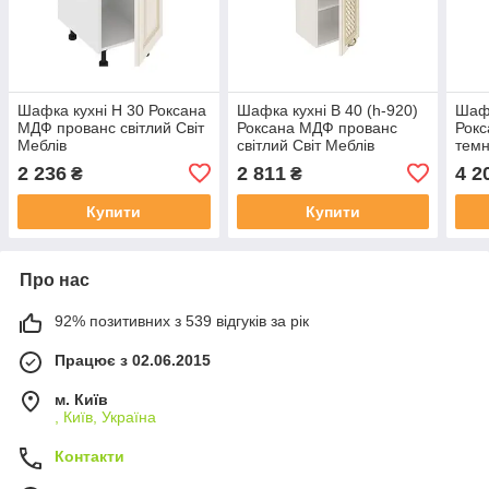
Шафка кухні Н 30 Роксана
Шафка кухні В 40 (h-920)
Шафк
МДФ прованс світлий Світ
Роксана МДФ прованс
Рок
Меблів
світлий Світ Меблів
темн
2 236
2 811
4 2
₴
₴
Купити
Купити
Про нас
92% позитивних з 539 відгуків за рік
Працює з 02.06.2015
м. Київ
, Київ, Україна
Контакти