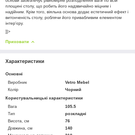
основи забезпечує рівномірне розподілення ваги по всій
площині столу, що робить його надзвичайно міцним і
надійним. Крім того, віяльна основа додає естетичний ефект і
витонченість столу, роблячи його привабливим елементом
інтер'єру.
]]>
Приховати
Характеристики
Основні
Виробник
Vetro Mebel
Колір
Чорний
Користувальницькі характеристики
Вага
105.5
Тип
розкладні
Висота, см
76
Довжина, см
140