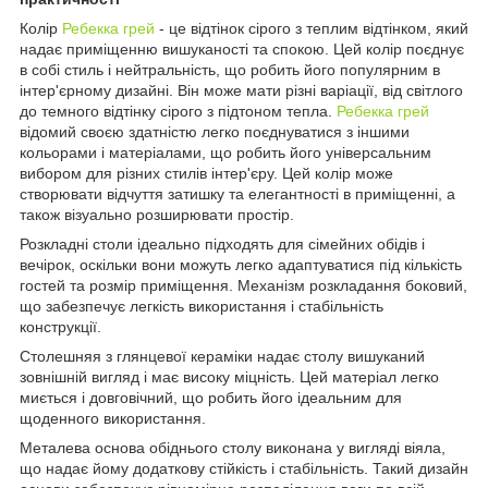
Колір
Ребекка грей
- це відтінок сірого з теплим відтінком, який
надає приміщенню вишуканості та спокою. Цей колір поєднує
в собі стиль і нейтральність, що робить його популярним в
інтер'єрному дизайні. Він може мати різні варіації, від світлого
до темного відтінку сірого з підтоном тепла.
Ребекка грей
відомий своєю здатністю легко поєднуватися з іншими
кольорами і матеріалами, що робить його універсальним
вибором для різних стилів інтер'єру. Цей колір може
створювати відчуття затишку та елегантності в приміщенні, а
також візуально розширювати простір.
Розкладні столи ідеально підходять для сімейних обідів і
вечірок, оскільки вони можуть легко адаптуватися під кількість
гостей та розмір приміщення. Механізм розкладання боковий,
що забезпечує легкість використання і стабільність
конструкції.
Столешняя з глянцевої кераміки надає столу вишуканий
зовнішній вигляд і має високу міцність. Цей матеріал легко
миється і довговічний, що робить його ідеальним для
щоденного використання.
Металева основа обіднього столу виконана у вигляді віяла,
що надає йому додаткову стійкість і стабільність. Такий дизайн