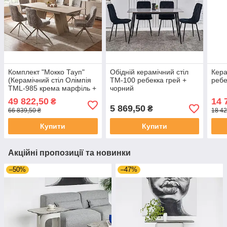
Комплект "Мокко Тауп"
Обідній керамічний стіл
Кера
(Керамічний стіл Олімпія
TM-100 ребекка грей +
ребе
TML-985 крема марфіль +
чорний
Стільці R-168 перлинний
49 822,50
14 
₴
тауп 6 шт)
5 869,50
₴
66 839,50 ₴
18 42
Купити
Купити
Акційні пропозиції та новинки
–50%
–47%