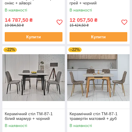
онікс + айворі
грей + чорний
В наявності
В наявності
14 787,50
12 057,50
₴
₴
19 064,50 ₴
15 424,50 ₴
Купити
Купити
–22%
–22%
Керамічний стіл TM-87-1
Керамічний стіл TM-87-1
білий мармур + чорний
травертін матовий + дуб
В наявності
В наявності