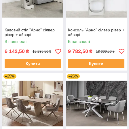
Кавовий стіл "Арно" сілвер
Консоль "Арно" сілвер рівер +
рівер + айворі
айворі
В наявності
В наявності
6 142,50
9 782,50
₴
₴
12 239,50 ₴
18 609,50 ₴
Купити
Купити
–25%
–25%