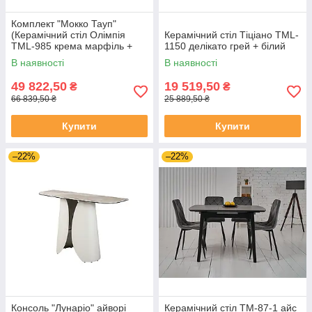
Комплект "Мокко Тауп"
(Керамічний стіл Олімпія
Керамічний стіл Тіціано TML-
TML-985 крема марфіль +
1150 делікато грей + білий
Стільці R-168 перлинний
В наявності
В наявності
тауп 6 шт)
49 822,50
19 519,50
₴
₴
66 839,50 ₴
25 889,50 ₴
Купити
Купити
–22%
–22%
Консоль "Лунаріо" айворі
Керамічний стіл TM-87-1 айс