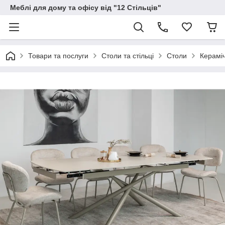
Меблі для дому та офісу від "12 Стільців"
Товари та послуги
Столи та стільці
Столи
Кераміч