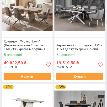
Комплект "Мокко Тауп"
(Керамічний стіл Олімпія
Керамічний стіл Тіціано TML-
TML-985 крема марфіль +
1150 делікато грей + білий
Стільці R-168 перлинний
В наявності
В наявності
тауп 6 шт)
49 822,50
19 519,50
₴
₴
66 839,50 ₴
25 889,50 ₴
Купити
Купити
–22%
–22%