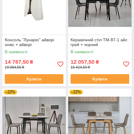
Консоль "Лунаріо" айворі
Керамічний стіл TM-87-1 айс
онікс + айворі
грей + чорний
В наявності
В наявності
14 787,50
12 057,50
₴
₴
19 064,50 ₴
15 424,50 ₴
Купити
Купити
–22%
–22%