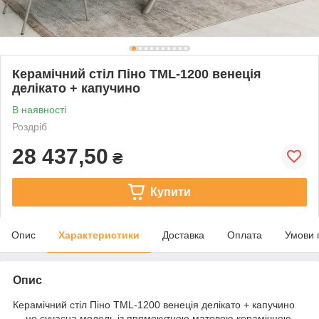
Керамічний стіл Піно TML-1200 венеція
делікато + капучино
В наявності
Роздріб
28 437,50
₴
Купити
Опис
Характеристики
Доставка
Оплата
Умови 
Опис
Керамічний стіл Піно TML-1200 венеція делікато + капучино
— це сучасна модель із прямокутною матовою керамічною