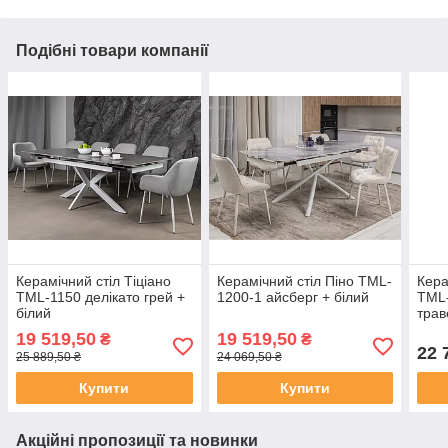
Подібні товари компанії
Керамічний стіл Тіціано
Керамічний стіл Піно TML-
Кера
TML-1150 делікато грей +
1200-1 айсберг + білий
TML
білий
трав
19 519,50
19 519,50
₴
₴
22 
25 889,50 ₴
24 069,50 ₴
Купити
Купити
Акційні пропозиції та новинки