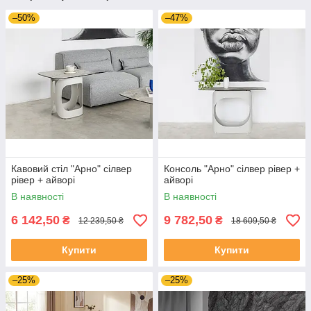
–50%
–47%
Кавовий стіл "Арно" сілвер
Консоль "Арно" сілвер рівер +
рівер + айворі
айворі
В наявності
В наявності
6 142,50
9 782,50
₴
₴
12 239,50 ₴
18 609,50 ₴
Купити
Купити
–25%
–25%