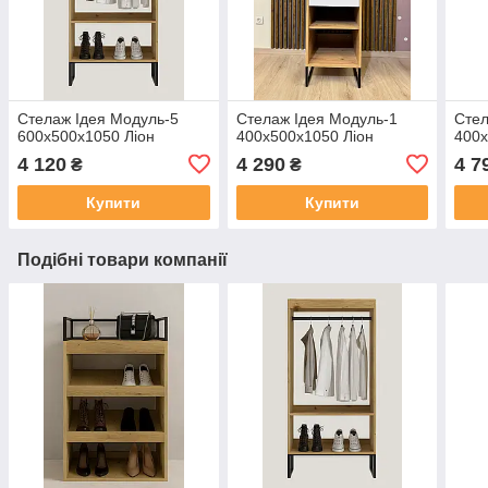
Стелаж Ідея Модуль-5
Стелаж Ідея Модуль-1
Стел
600х500х1050 Ліон
400х500х1050 Ліон
400х
4 120
4 290
4 7
₴
₴
Купити
Купити
Подібні товари компанії