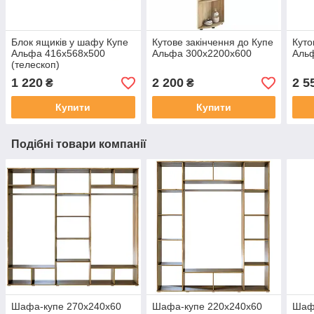
Блок ящиків у шафу Купе
Кутове закінчення до Купе
Куто
Альфа 416х568х500
Альфа 300х2200х600
Аль
(телескоп)
1 220
2 200
2 5
₴
₴
Купити
Купити
Подібні товари компанії
Шафа-купе 270х240х60
Шафа-купе 220х240х60
Шаф