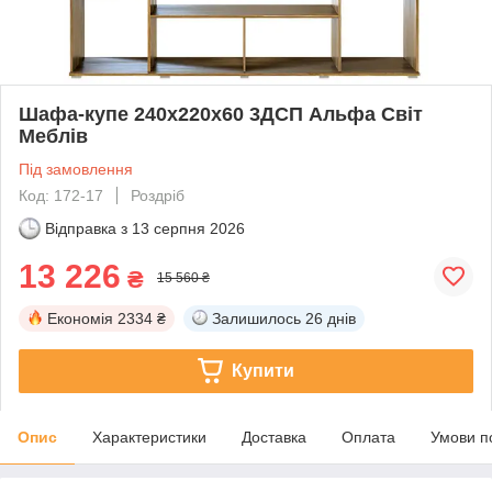
Шафа-купе 240х220х60 3ДСП Альфа Світ
Меблів
Під замовлення
Код: 172-17
Роздріб
Відправка з
13 серпня 2026
13 226
₴
15 560 ₴
Економія
2334 ₴
Залишилось
26 днів
Купити
Опис
Характеристики
Доставка
Оплата
Умови п