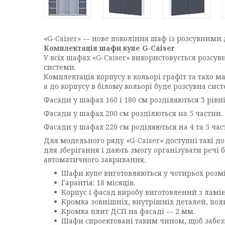
«G-Caiser» — нове покоління шаф із розсувними
Комплектація шафи купе G-Caiser
У всіх шафах «G-Caiser» використовується розсув
системи.
Комплектація корпусу в кольорі графіт та тахо м
а до корпусу в білому кольорі буде розсувна сис
Фасади у шафах 160 і 180 см розділяються 3 рівн
Фасади у шафах 200 см розділються на 5 частин.
Фасади у шафах 220 см роділяються на 4 та 5 час
Для модельного ряду «G-Caiser» доступні такі 
для зберігання і дають змогу організувати речі 
автоматичного закривання.
Шафи купе виготовляються у чотирьох розмір
Гарантія: 18 місяців.
Корпус і фасад виробу виготовлений з лам
Кромка зовнішніх, внутрішніх деталей, пол
Кромка плит ДСП на фасаді — 2 мм.
Шафи спроектовані таким чином, щоб забезпе