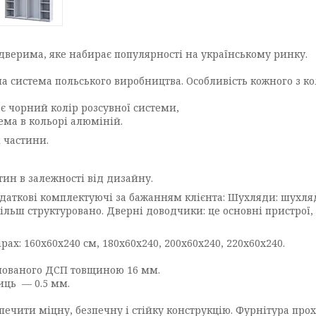
 дверима, яке набирає популярності на українському ринку.
на система польського виробництва. Особливість кожного з ко
ає чорний колір розсувної системи,
тема в кольорі алюміній.
і частини.
тин в залежності від дизайну.
додаткові комплектуючі за бажанням клієнта: Шухляди: шухл
більш структуровано. Дверні доводчики: це основні пристрої
ах: 160х60х240 см, 180х60х240, 200х60х240, 220х60х240.
інованого ДСП товщиною 16 мм.
иць — 0.5 мм.
чити міцну, безпечну і стійку конструкцію. Фурнітура прохо