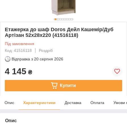
Етажерка до шаф Doros Дейл Кашемір/Дуб
Артізан 52х28х220 (41516118)
Під замовлення
Код: 41516118
Роздріб
Відправка з
20 серпня 2026
4 145
₴
Купити
Опис
Характеристики
Доставка
Оплата
Умови 
Опис