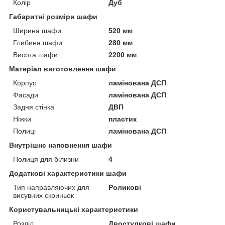
Колір
Дуб
Габаритні розміри шафи
Ширина шафи
520 мм
Глибина шафи
280 мм
Висота шафи
2200 мм
Матеріал виготовлення шафи
Корпус
ламінована ДСП
Фасади
ламінована ДСП
Задня стінка
ДВП
Ніжки
пластик
Полиці
ламінована ДСП
Внутрішнє наповнення шафи
Полиця для білизни
4
Додаткові характеристики шафи
Тип направляючих для
Роликові
висувних скриньок
Користувальницькі характеристики
Розділ
Двостулкові шафи