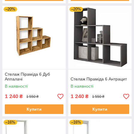
–20%
–20%
Стелаж Піраміда 6 Дуб
Аппалачі
Стелаж Піраміда 6 Антрацит
В наявності
В наявності
1 240
1 240
₴
₴
1 550 ₴
1 550 ₴
Купити
Купити
–16%
–16%