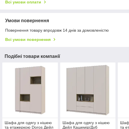
Всі умови оплати
Умови повернення
Повернення товару впродовж 14 днів за домовленістю
Всі умови повернення
Подібні товари компанії
Шафа для одягу з нішею
Шафа для одягу з нішею
Шафа
та етажеркою Doros Дейл
Дейл Кашемір/Дуб
та е