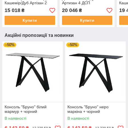
Кашемір/Дуб Артізан 2
Артизан 4 ДСП
Каше
ДСП 143.2х52х220
206х52х220 (80737727)
ДСП
15 018
20 046
19 
₴
₴
(44900336)
(449
Купити
Купити
Акційні пропозиції та новинки
–50%
–50%
Консоль "Бруно" білий
Консоль "Бруно" неро
мармур + чорний
маркіна + чорний
В наявності
В наявності