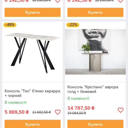
6 142,50
6 142,50
₴
₴
12 239,50 ₴
12 239,50 ₴
Купити
Купити
–49%
–22%
Консоль "Крістіано" аврора
Консоль "Тео" б'янко карарра
голд + бежевий
+ чорний
В наявності
В наявності
14 787,50
₴
5 869,50
₴
11 602,50 ₴
19 064,50 ₴
Купити
Купити