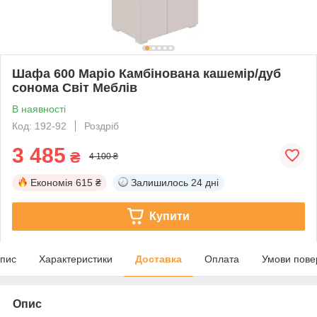
Шафа 600 Маріо Камбінована кашемір/дуб
сонома Світ Меблів
В наявності
Код: 192-92
Роздріб
3 485
₴
4 100 ₴
Економія
615 ₴
Залишилось
24 дні
Купити
пис
Характеристики
Доставка
Оплата
Умови пове
Опис