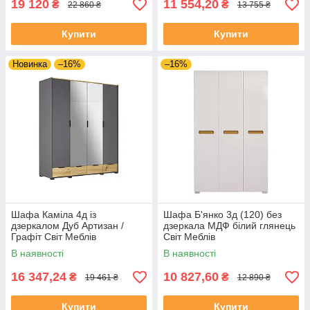
19 120
11 554,20
₴
₴
22 860 ₴
13 755 ₴
Купити
Купити
Новинка
–16%
–16%
Шафа Каміла 4д із
Шафа Б'янко 3д (120) без
дзеркалом Дуб Артизан /
дзеркала МДФ білий глянець
Графіт Світ Меблів
Світ Меблів
В наявності
В наявності
16 347,24
10 827,60
₴
₴
19 461 ₴
12 890 ₴
Купити
Купити