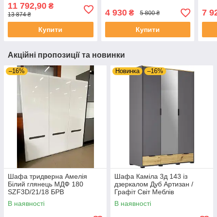
Мебл
11 792,90
₴
4 930
7 9
₴
5 800 ₴
13 874 ₴
Купити
Купити
Акційні пропозиції та новинки
–16%
Новинка
–16%
Шафа тридверна Амелія
Шафа Каміла 3д 143 із
Білий глянець МДФ 180
дзеркалом Дуб Артизан /
SZF3D/21/18 БРВ
Графіт Світ Меблів
В наявності
В наявності