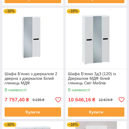
–16%
–16%
Шафа Б'янко з дзеркалом 2
Шафа Б'янко 3дЗ (120) із
дверна з дзеркалом Білий
Дзеркалом МДФ білий
глянець МДФ
глянець Світ Меблів
В наявності
В наявності
7 757,40
10 646,16
₴
₴
9 235 ₴
12 674 ₴
Купити
Купити
–16%
–16%