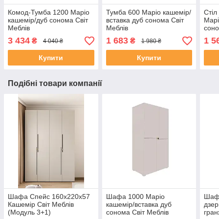
Комод-Тумба 1200 Маріо
Тумба 600 Маріо кашемір/
Стіл
кашемір/дуб сонома Світ
вставка дуб сонома Світ
Марі
Меблів
Меблів
соно
3 434
1 683
1 5
₴
₴
4 040 ₴
1 980 ₴
Купити
Купити
Подібні товари компанії
Шафа Спейс 160х220х57
Шафа 1000 Маріо
Шафа
Кашемір Світ Меблів
кашемір/вставка дуб
дзер
(Модуль 3+1)
сонома Світ Меблів
гран