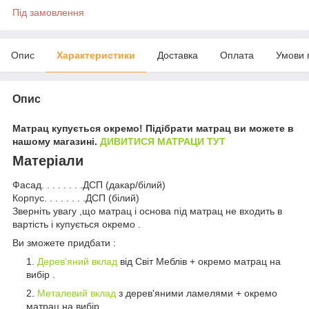
Під замовлення
Опис
Характеристики
Доставка
Оплата
Умови 
Опис
Матрац купується окремо! Підібрати матрац ви можете в
нашому магазині.
ДИВИТИСЯ МАТРАЦИ ТУТ
Матеріали
Фасад. . . . . . . .ДСП (дакар/білий)
Корпус. . . . . . . .ДСП (білий)
Зверніть увагу ,що матрац і основа під матрац не входить в
вартість і купується окремо .
Ви зможете придбати :
Дерев'яний вклад
від Світ Меблів + окремо матрац на
вибір .
Металевий вклад
з дерев'яними ламелями + окремо
матрац на вибір .