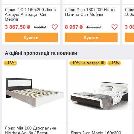
Ліжко 2-СП 160х200 Лілея
Ліжко 2-сп 160х200 Ніколь
Ліжк
Артвуд/ Антрацит Світ
Патина Світ Меблів
160х
Меблів
3 867,50
8 967
3 0
₴
₴
4 550 ₴
10 675 ₴
Купити
Купити
Акційні пропозиції та новинки
–16%
-10% на матрас !!!
–16%
Ліжко Мія 160 Двоспальне
Німфея Альба / Бетон
Ліжко 2-сп Марія 160х200