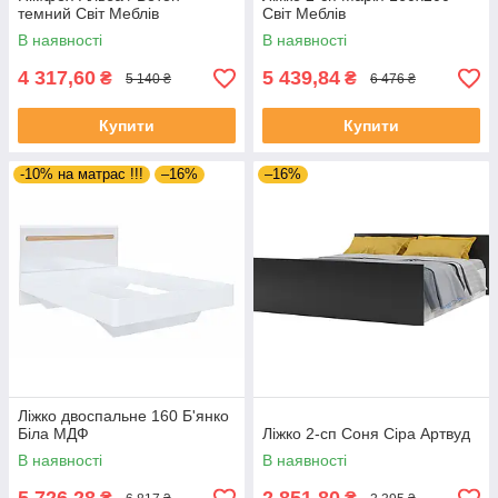
темний Світ Меблів
Світ Меблів
В наявності
В наявності
4 317,60
5 439,84
₴
₴
5 140 ₴
6 476 ₴
Купити
Купити
-10% на матрас !!!
–16%
–16%
Ліжко двоспальне 160 Б'янко
Біла МДФ
Ліжко 2-сп Соня Сіра Артвуд
В наявності
В наявності