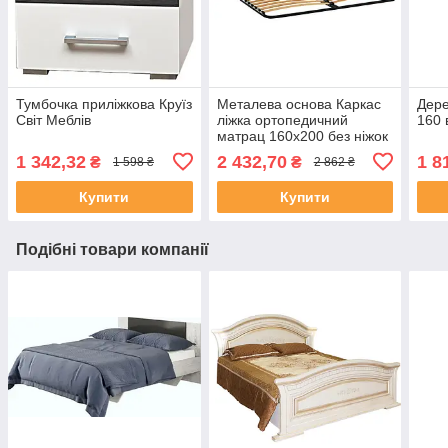
Тумбочка приліжкова Круїз
Металева основа Каркас
Дере
Світ Меблів
ліжка ортопедичний
160 
матрац 160х200 без ніжок
1 342,32
2 432,70
1 8
₴
₴
1 598 ₴
2 862 ₴
Купити
Купити
Подібні товари компанії