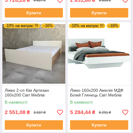
5 726,28
2 851,80
₴
₴
6 817 ₴
3 395 ₴
Купити
Купити
-10% на матрас !!!
–16%
-10% на матрас !!!
–16%
Ліжко 2-сп Кім Артизан
Ліжко 160х200 Амелія МДФ
160х200 Світ Меблів
Білий Глянець Світ Меблів
В наявності
В наявності
2 551,08
5 284,44
₴
₴
3 037 ₴
6 291 ₴
Купити
Купити