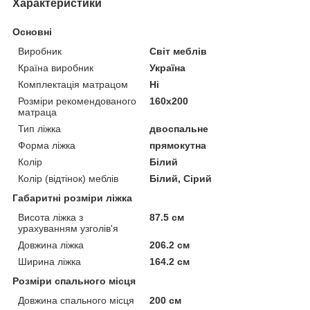
Характеристики
Основні
Виробник
Світ меблів
Країна виробник
Україна
Комплектація матрацом
Ні
Розміри рекомендованого
160х200
матраца
Тип ліжка
двоспальне
Форма ліжка
прямокутна
Колір
Білий
Колір (відтінок) меблів
Білий, Сірий
Габаритні розміри ліжка
Висота ліжка з
87.5 см
урахуванням узголів'я
Довжина ліжка
206.2 см
Ширина ліжка
164.2 см
Розміри спального місця
Довжина спального місця
200 см