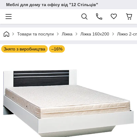
Меблі для дому та офісу від "12 Стільців"
Товари та послуги
Ліжка
Ліжка 160х200
Ліжко 2-с
Знято з виробництва
–16%