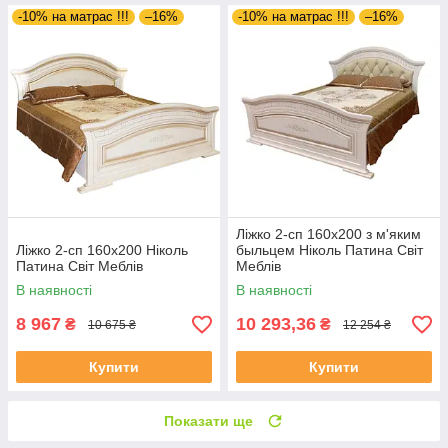
-10% на матрас !!!
–16%
-10% на матрас !!!
–16%
Ліжко 2-сп 160х200 з м'яким
Ліжко 2-сп 160х200 Ніколь
быльцем Ніколь Патина Світ
Патина Світ Меблів
Меблів
В наявності
В наявності
8 967
10 293,36
₴
₴
10 675 ₴
12 254 ₴
Купити
Купити
Показати ще