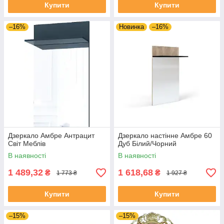
Купити
Купити
–16%
Новинка
–16%
Дзеркало Амбре Антрацит
Дзеркало настінне Амбре 60
Світ Меблів
Дуб Білий/Чорний
В наявності
В наявності
1 489,32
1 618,68
₴
₴
1 773 ₴
1 927 ₴
Купити
Купити
–15%
–15%