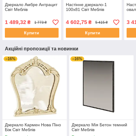
Дзеркало Амбре Антрацит
Настінне дзеркало-1
Наст
Світ Меблів
100х81 Світ Меблів
овал
1 489,32
4 602,75
3 4
₴
₴
1 773 ₴
5 415 ₴
Купити
Купити
Акційні пропозиції та новинки
–16%
–16%
Дзеркало Кармен Нова Піно
Дзеркало Мія Бетон темний
Біж Світ Меблів
Світ Меблів