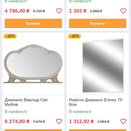
В наявності
В наявності
4 796,40
1 302
₴
₴
5 710 ₴
1 550 ₴
Купити
Купити
–16%
–16%
Дзеркало Вівальді Світ
Навісне Дзеркало Б'янко 70
Меблів
біле
В наявності
В наявності
6 274,80
1 312,92
₴
₴
7 470 ₴
1 563 ₴