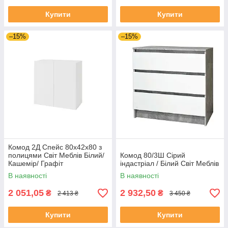
Купити
Купити
–15%
–15%
Комод 2Д Спейс 80х42х80 з
полицями Світ Меблів Білий/
Комод 80/3Ш Сірий
Кашемір/ Графіт
індастріал / Білий Світ Меблів
В наявності
В наявності
2 051,05
2 932,50
₴
₴
2 413 ₴
3 450 ₴
Купити
Купити