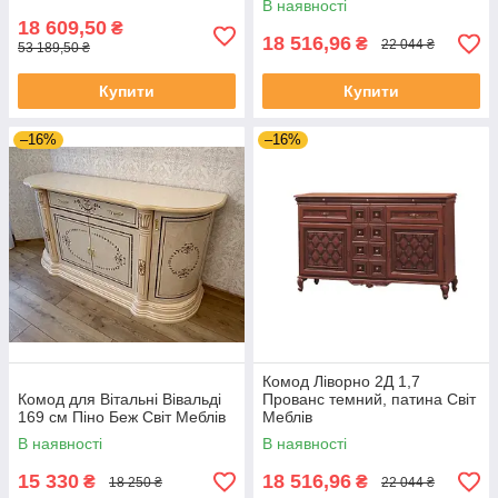
В наявності
18 609,50
₴
18 516,96
₴
22 044 ₴
53 189,50 ₴
Купити
Купити
–16%
–16%
Комод Ліворно 2Д 1,7
Комод для Вітальні Вівальді
Прованс темний, патина Світ
169 см Піно Беж Світ Меблів
Меблів
В наявності
В наявності
15 330
18 516,96
₴
₴
18 250 ₴
22 044 ₴