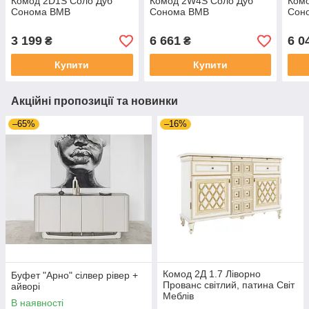
Комод 2D1S Соло Дуб
Комод 2W4S Соло Дуб
Комо
Сонома ВМВ
Сонома ВМВ
Соно
3 199
6 661
6 0
₴
₴
Купити
Купити
Акційні пропозиції та новинки
–65%
–16%
Комод 2Д 1.7 Ліворно
Буфет "Арно" сілвер рівер +
Прованс світлий, патина Світ
айворі
Меблів
В наявності