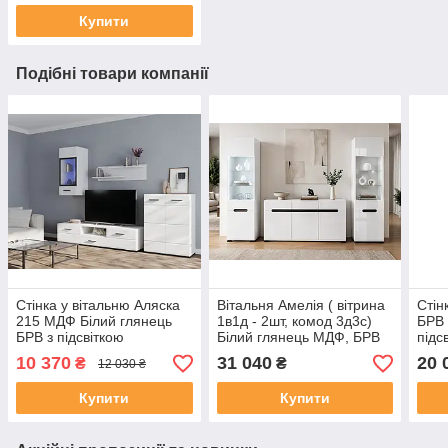
Купити
Подібні товари компанії
Стінка у вітальню Аляска
Вітальня Амелія ( вітрина
Стін
215 МДФ Білий глянець
1в1д - 2шт, комод 3д3с)
БРВ 
БРВ з підсвіткою
Білий глянець МДФ, БРВ
підс
10 370
31 040
20 
₴
₴
12 030 ₴
Купити
Купити