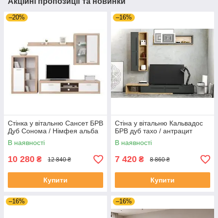
Акційні пропозиції та новинки
–20%
–16%
Стінка у вітальню Сансет БРВ
Стіна у вітальню Кальвадос
Дуб Сонома / Німфея альба
БРВ дуб тахо / антрацит
В наявності
В наявності
10 280
7 420
₴
₴
12 840 ₴
8 860 ₴
Купити
Купити
–16%
–16%