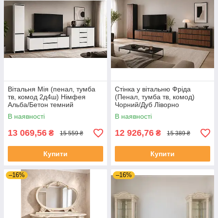
Вітальня Мія (пенал, тумба
Стінка у вітальню Фріда
тв, комод 2д4ш) Німфея
(Пенал, тумба тв, комод)
Альба/Бетон темний
Чорний/Дуб Ліворно
В наявності
В наявності
13 069,56
12 926,76
₴
₴
15 559 ₴
15 389 ₴
Купити
Купити
–16%
–16%