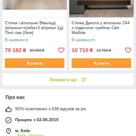
Стінка і вітальню Вівальді
Стінка Дакота у вітальню 244
(вітрина+тумба+2 вітрини 1д)
з підвісною тумбою Світ
Піно лак (беж)
Меблів
В наявності
В наявності
70 182
10 710
₴
₴
83 550 ₴
12 750 ₴
Купити
Купити
Показати ще
Про нас
92% позитивних з 538 відгуків за рік
Працює з 02.06.2015
м. Київ
, Київ, Україна