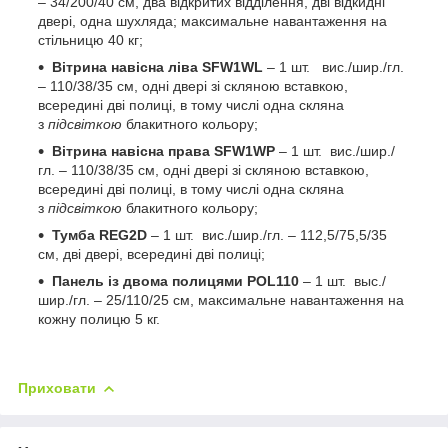
– 34/200/40 см, два відкритих відділення, двi відкидні
двері, одна шухляда; максимальне навантаження на
стільницю 40 кг;
Вітрина навісна ліва SFW1WL
– 1 шт. вис./шир./гл.
– 110/38/35 см, одні двері зі скляною вставкою,
всередині дві полиці, в тому числі одна скляна
з
пiдсвiткою
блакитного кольору;
Вітрина навісна права SFW1WP
– 1 шт. вис./шир./
гл. – 110/38/35 см, одні двері зі скляною вставкою,
всередині дві полиці, в тому числі одна скляна
з
пiдсвiткою
блакитного кольору;
Тумба REG2D
– 1 шт. вис./шир./гл. – 112,5/75,5/35
см, двi двері, всередині дві полиці;
Панель із двома полицями POL110
– 1 шт. выс./
шир./гл. – 25/110/25 см, максимальне навантаження на
кожну полицю 5 кг.
Приховати