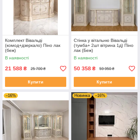
Комплект Вівальді
Стінка у вітальню Вівальді
(комод+дзеркало) Піно лак
(тумба+ 2шт вітрина 1д) Піно
(беж)
лак (Беж)
В наявності
В наявності
21 588
50 358
₴
₴
25 700 ₴
59 950 ₴
Купити
Купити
–16%
Новинка
–16%