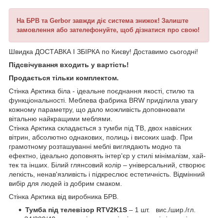
На БРВ та Gerbor завжди діє система знижок! Залиште
замовлення або зателефонуйте, щоб дізнатися про свою!
Швидка ДОСТАВКА І ЗБІРКА по Києву! Доставимо сьогодні!
Підсвічування входить у вартість!
Продається тільки комплектом.
Стінка Арктика біла - ідеальне поєднання якості, стилю та
функціональності. Меблева фабрика BRW приділила увагу
кожному параметру, що дало можливість доповнювати
вітальню найкращими меблями.
Стінка Арктика складається з тумби під ТВ, двох навісних
вітрин, абсолютно однакових, полиць і високих шаф. При
грамотному розташуванні меблі виглядають модно та
ефектно, ідеально доповнять інтер'єр у стилі мінімалізм, хай-
тек та інших. Білий глянсовий колір – універсальний, створює
легкість, ненав'язливість і підкреслює естетичність. Відмінний
вибір для людей із добрим смаком.
Стінка Арктика від виробника БРВ.
Тумба під телевізор RTV2K1S
– 1 шт. вис./шир./гл.