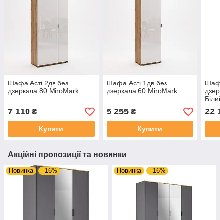
Шафа Асті 2дв без
Шафа Асті 1дв без
Шафа
дзеркала 80 MiroMark
дзеркала 60 MiroMark
дзер
Біли
7 110
5 255
22 
₴
₴
Купити
Купити
Акційні пропозиції та новинки
Новинка
–16%
Новинка
–16%