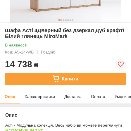
Шафа Асті 4Дверный без дзеркал Дуб крафт/
Білий глянець MiroMark
В наявності
Код: AS-24-WB
Роздріб
14 738
₴
Купити
Опис
Характеристики
Доставка
Оплата
Умови п
Опис
Асті - Модульна колекція. Весь набір ви можете переглянути
НАТИСНУВШИ ТУТ .