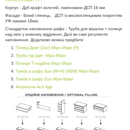
Корпус - Дуб крафт золотий, ламіноване ДСП 16 мм
Фасади - Білий глянець. . ДСП із високоглянцевим покриттям
УФ-лаками 18мм.
Стандартне наповнення шафи - Труба для вішалок + полиця
над нею у кожному відділенні. Далі ви самі регулюєте
наповнення. Додатково можна придбати:
Полиці Довгі (2шт) Міро-Марк (Н)
Труба під одяг Міро-Марк
Полиця Т-подібна Міро-Марк
Тумба в шафу 3шх (М+Н) (NEW) Міро-Марк
Тумба в шафу 2шх Міро-Марк
Антресоль Асті 4дв