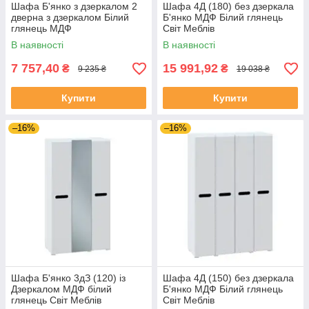
Шафа Б'янко з дзеркалом 2
Шафа 4Д (180) без дзеркала
дверна з дзеркалом Білий
Б'янко МДФ Білий глянець
глянець МДФ
Світ Меблів
В наявності
В наявності
7 757,40
15 991,92
₴
₴
9 235 ₴
19 038 ₴
Купити
Купити
–16%
–16%
Шафа Б'янко 3дЗ (120) із
Шафа 4Д (150) без дзеркала
Дзеркалом МДФ білий
Б'янко МДФ Білий глянець
глянець Світ Меблів
Світ Меблів