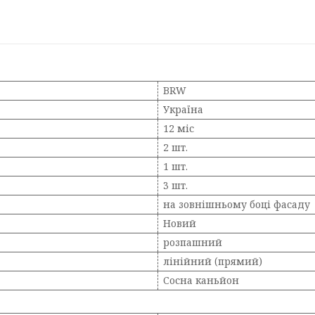
BRW
Україна
12 міс
2 шт.
1 шт.
3 шт.
на зовнішньому боці фасаду
Новий
розпашний
лінійний (прямий)
Сосна каньйон