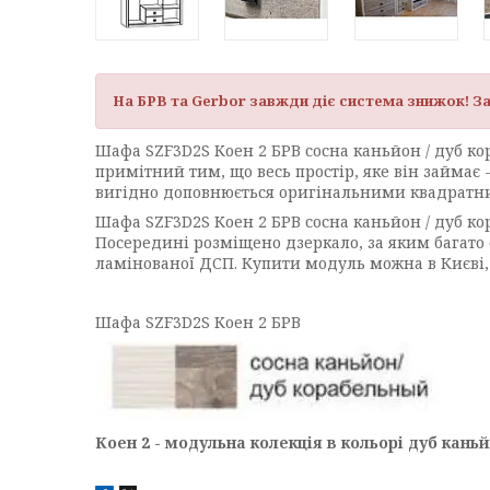
На БРВ та Gerbor завжди діє система знижок! З
Шафа SZF3D2S Коен 2 БРВ сосна каньйон / дуб ко
примітний тим, що весь простір, яке він займає 
вигідно доповнюється оригінальними квадратним
Шафа SZF3D2S Коен 2 БРВ сосна каньйон / дуб кор
Посередині розміщено дзеркало, за яким багато о
ламінованої ДСП. Купити модуль можна в Києві, 
Шафа SZF3D2S Коен 2 БРВ
Коен 2 - модульна колекція в кольорі дуб кань