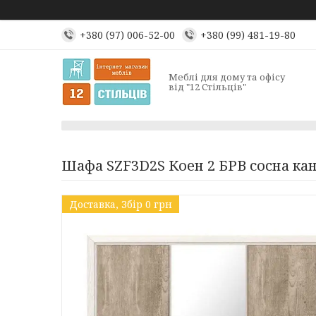
+380 (97) 006-52-00
+380 (99) 481-19-80
Меблі для дому та офісу
від "12 Стільців"
Шафа SZF3D2S Коен 2 БРВ сосна ка
Доставка, Збір 0 грн