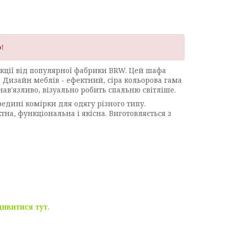
!
екції від популярної фабрики BRW. Цей шафа
. Дизайн меблів - ефектний, сіра кольорова гама
'язливо, візуально робить спальню світліше.
редині комірки для одягу різного типу.
на, функціональна і якісна. Виготовляється з
дивитися тут.