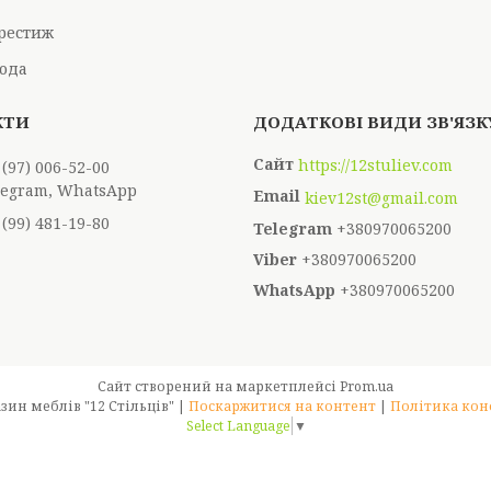
рестиж
ода
https://12stuliev.com
 (97) 006-52-00
elegram, WhatsApp
kiev12st@gmail.com
 (99) 481-19-80
+380970065200
+380970065200
+380970065200
Сайт створений на маркетплейсі
Prom.ua
Інтернет-магазин меблів "12 Стільців" |
Поскаржитися на контент
|
Політика кон
Select Language
▼